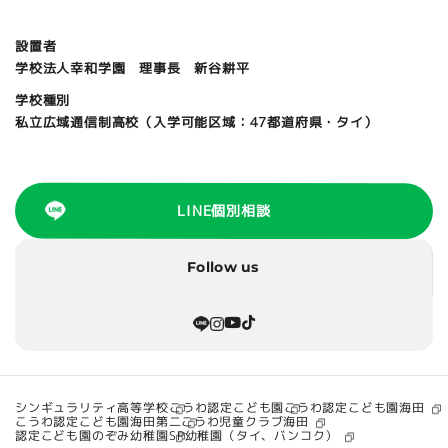
設置者
学校法人幸和学園 理事長 新谷耕平
学校種別
私立広域通信制高校（入学可能区域：47都道府県・タイ）
LINE個別相談
Follow us
シンギュラリティ高等学校
こうわ認定こども園海田
こうわ認定こども園
こうわ認定こども園海田第二
こうわ児童クラブ海田
SP幼稚園（タイ、バンコク）
認定こども園のぞみ幼稚園