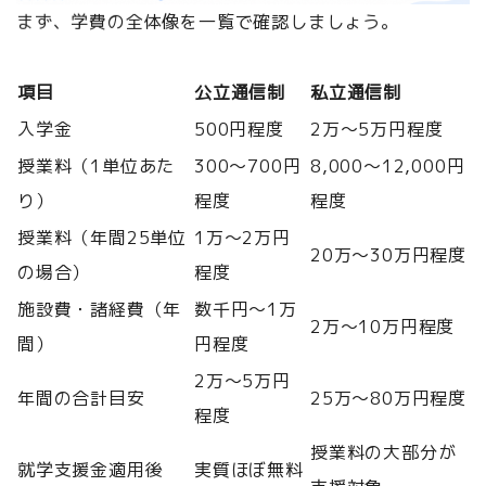
まず、学費の全体像を一覧で確認しましょう。
項目
公立通信制
私立通信制
入学金
500円程度
2万〜5万円程度
授業料（1単位あた
300〜700円
8,000〜12,000円
り）
程度
程度
授業料（年間25単位
1万〜2万円
20万〜30万円程度
の場合）
程度
施設費・諸経費（年
数千円〜1万
2万〜10万円程度
間）
円程度
2万〜5万円
年間の合計目安
25万〜80万円程度
程度
授業料の大部分が
就学支援金適用後
実質ほぼ無料